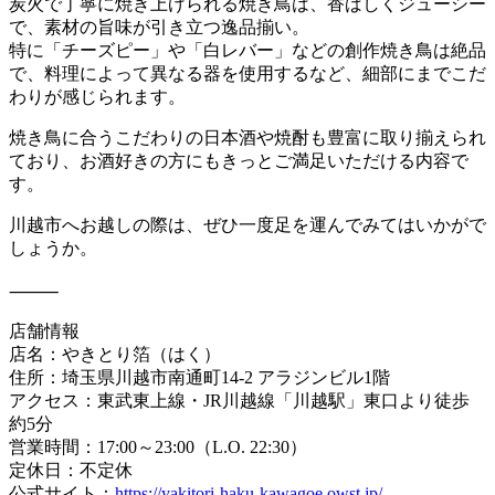
炭火で丁寧に焼き上げられる焼き鳥は、香ばしくジューシー
で、素材の旨味が引き立つ逸品揃い。
特に「チーズピー」や「白レバー」などの創作焼き鳥は絶品
で、料理によって異なる器を使用するなど、細部にまでこだ
わりが感じられます。
焼き鳥に合うこだわりの日本酒や焼酎も豊富に取り揃えられ
ており、お酒好きの方にもきっとご満足いただける内容で
す。
川越市へお越しの際は、ぜひ一度足を運んでみてはいかがで
しょうか。
⸻
店舗情報
店名：やきとり箔（はく）
住所：埼玉県川越市南通町14-2 アラジンビル1階
アクセス：東武東上線・JR川越線「川越駅」東口より徒歩
約5分
営業時間：17:00～23:00（L.O. 22:30）
定休日：不定休
公式サイト：
https://yakitori-haku-kawagoe.owst.jp/